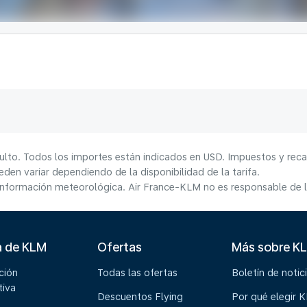
ulto. Todos los importes están indicados en USD. Impuestos y reca
den variar dependiendo de la disponibilidad de la tarifa.
información meteorológica. Air France-KLM no es responsable de la
a de KLM
Ofertas
Más sobre K
ción
Todas las ofertas
Boletín de notic
tiva
Descuentos Flying
Por qué elegir 