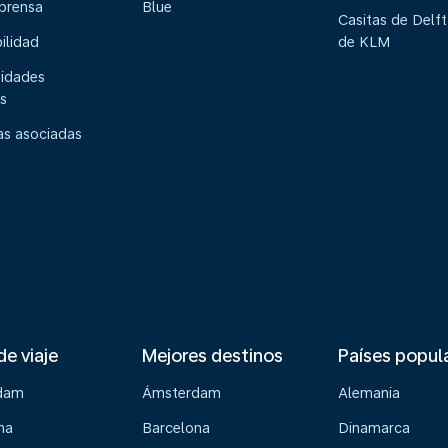
 prensa
Blue
Casitas de Delft
ilidad
de KLM
idades
s
s asociadas
de viaje
Mejores destinos
Países popul
dam
Ámsterdam
Alemania
na
Barcelona
Dinamarca