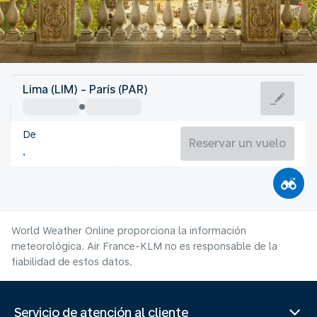
Francia
Lima (LIM) - París (PAR)
París
De
21°C
Francia
Reservar un vuelo
Duración del vuelo
Ag.
World Weather Online proporciona la información
meteorológica. Air France-KLM no es responsable de la
fiabilidad de estos datos.
Servicio de atención al cliente