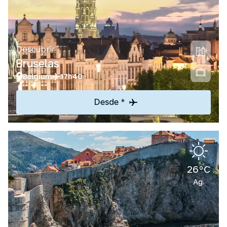
Descubrir
Bruselas
Belgium
17h40
Desde *
26°C
Ag.