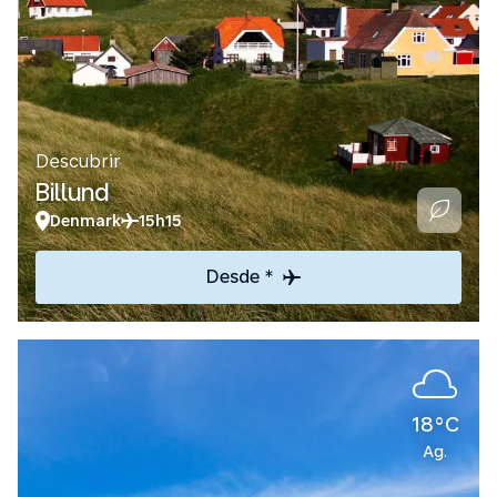
Descubrir
Billund
Denmark
15h15
Desde *
18°C
Ag.