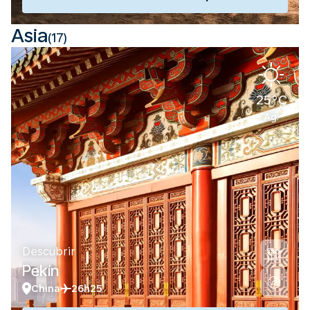
Asia
(17)
25°C
Ag.
Descubrir
Pekín
China
26h25