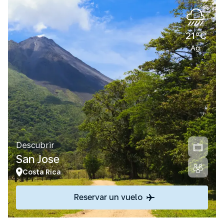
21°C
Ag.
Descubrir
San Jose
Costa Rica
Reservar un vuelo