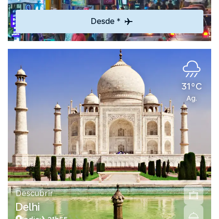
Desde *
31°C
Ag.
Descubrir
Delhi