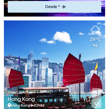
Desde *
29°C
Ag.
Descubrir
Hong Kong
Hong Kong
32h55