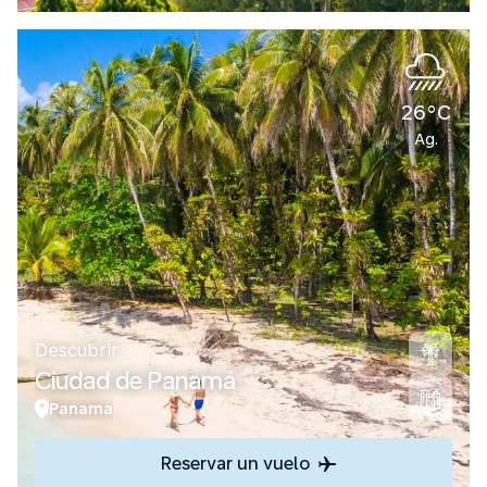
26°C
Ag.
Descubrir
Ciudad de Panamá
Panama
Reservar un vuelo