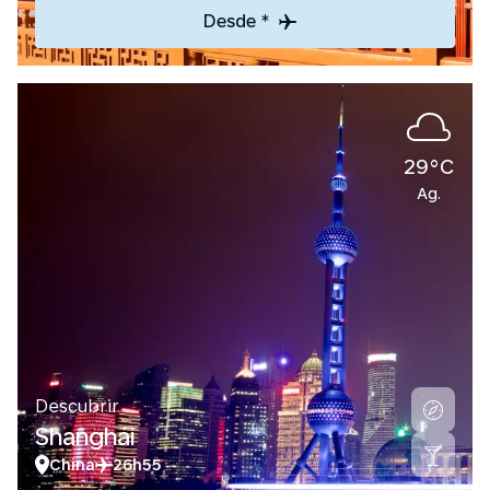
Desde *
29°C
Ag.
Descubrir
Shanghái
China
26h55