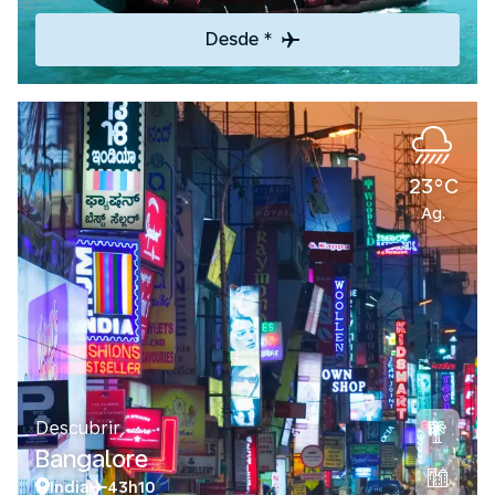
Desde *
23°C
Ag.
Descubrir
Bangalore
India
43h10