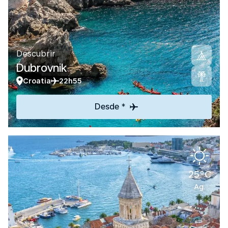
Descubrir
Dubrovnik
Croatia
22h55
Desde *
25°C
Ag.