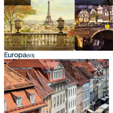
Europa
(93)
20°C
Ag.