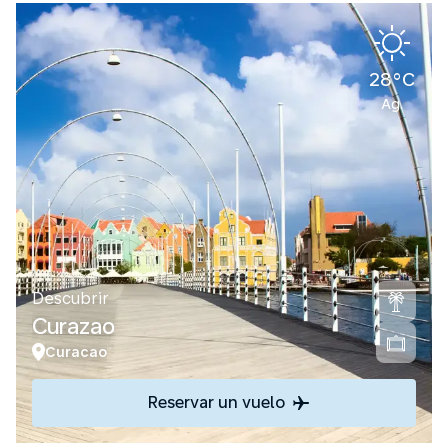
28°C
Ag.
Descubrir
Curazao
Curacao
Reservar un vuelo