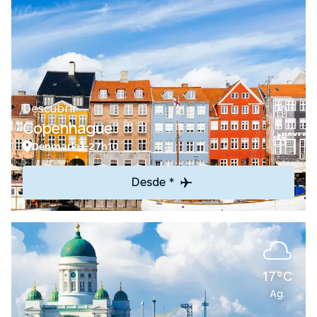
Descubrir
Copenhague
Denmark
27h10
Desde *
17°C
Ag.