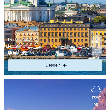
Descubrir
Helsinki
Finland
16h10
Desde *
13°C
Ag.