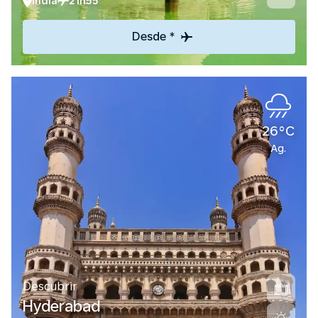
India
21h55
Desde *
26°C
Ag.
Descubrir
Hyderabad