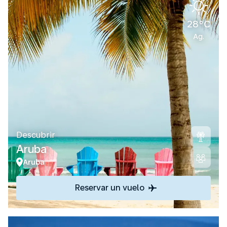
28°C
Ag.
Descubrir
Aruba
Aruba
Reservar un vuelo