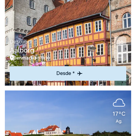
Descubrir
Aalborg
Denmark
17h10
Desde *
17°C
Ag.