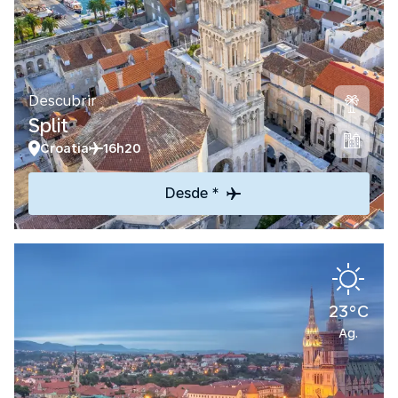
Descubrir
Split
Croatia
16h20
Desde *
23°C
Ag.