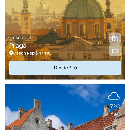
Descubrir
Praga
Czech Rep
17h10
Desde *
17°C
Ag.