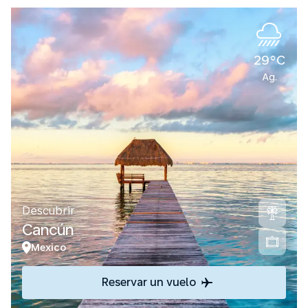
29°C
Ag.
Descubrir
Cancún
Mexico
Reservar un vuelo