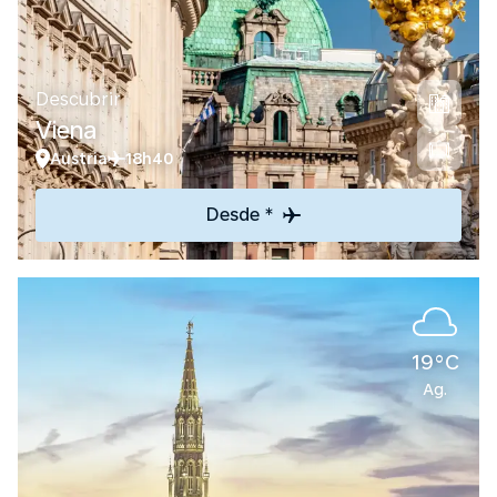
Descubrir
Viena
Austria
18h40
Desde *
19°C
Ag.