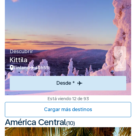
Descubrir
Kittila
Finland
40h55
Desde *
Está viendo 12 de 93
Cargar más destinos
América Central
(10)