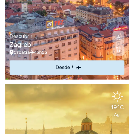
Descubrir
Zagreb
Croatia
15h55
Desde *
19°C
Ag.