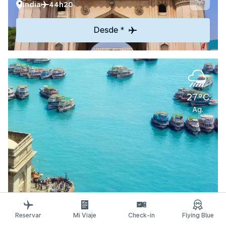
India
44h20
Desde *
27°C
Ag.
Descubrir
Reservar
Mi Viaje
Check-in
Flying Blue
Mumbai/Bombay