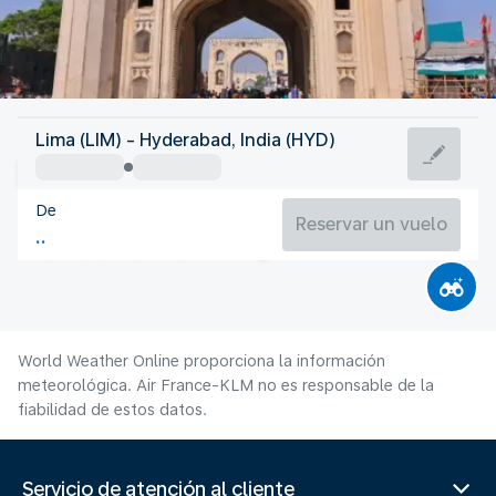
India
Lima (LIM) - Hyderabad, India (HYD)
Hyderabad
De
26°C
India
Reservar un vuelo
Duración del vuelo
Ag.
World Weather Online proporciona la información
meteorológica. Air France-KLM no es responsable de la
fiabilidad de estos datos.
Servicio de atención al cliente