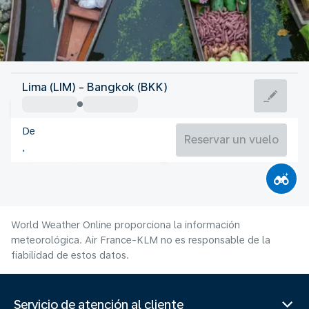
Tailandia
Lima (LIM) - Bangkok (BKK)
Bangkok
De
29°C
Tailandia
Reservar un vuelo
Duración del vuelo
Ag.
World Weather Online proporciona la información
meteorológica. Air France-KLM no es responsable de la
fiabilidad de estos datos.
Servicio de atención al cliente