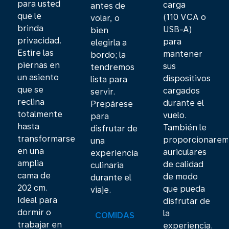
para usted
carga
antes de
que le
(110 VCA o
volar, o
brinda
USB-A)
bien
privacidad.
para
elegirla a
Estire las
mantener
bordo; la
piernas en
sus
tendremos
un asiento
dispositivos
lista para
que se
cargados
servir.
reclina
durante el
Prepárese
totalmente
vuelo.
para
hasta
También le
disfrutar de
transformarse
proporcionarem
una
en una
auriculares
experiencia
amplia
de calidad
culinaria
cama de
de modo
durante el
202 cm.
que pueda
viaje.
Ideal para
disfrutar de
dormir o
la
COMIDAS
trabajar en
experiencia.