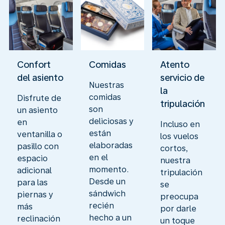
Confort
Comidas
Atento
del asiento
servicio de
Nuestras
la
comidas
Disfrute de
tripulación
son
un asiento
deliciosas y
en
Incluso en
están
ventanilla o
los vuelos
elaboradas
pasillo con
cortos,
en el
espacio
nuestra
momento.
adicional
tripulación
Desde un
para las
se
sándwich
piernas y
preocupa
recién
más
por darle
hecho a un
reclinación
un toque