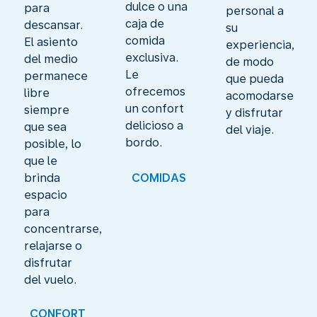
dulce o una
para
personal a
caja de
descansar.
su
comida
El asiento
experiencia,
exclusiva.
del medio
de modo
Le
permanece
que pueda
ofrecemos
libre
acomodarse
un confort
siempre
y disfrutar
delicioso a
que sea
del viaje.
bordo.
posible, lo
que le
brinda
COMIDAS
espacio
para
concentrarse,
relajarse o
disfrutar
del vuelo.
CONFORT