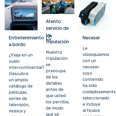
Atento
servicio de
la
Entretenimiento
Neceser
tripulación
a bordo
Le
Nuestra
obsequiamos
¿Viaja en un
tripulación
con un
vuelo
se
neceser
intercontinental?
preocupa
cuyo
Descubra
de los
contenido
un amplio
detalles
ha sido
catálogo de
antes de
cuidadosament
películas,
que usted
seleccionado
series de
los perciba,
e incluye
televisión,
de modo
artículos
música y
que se