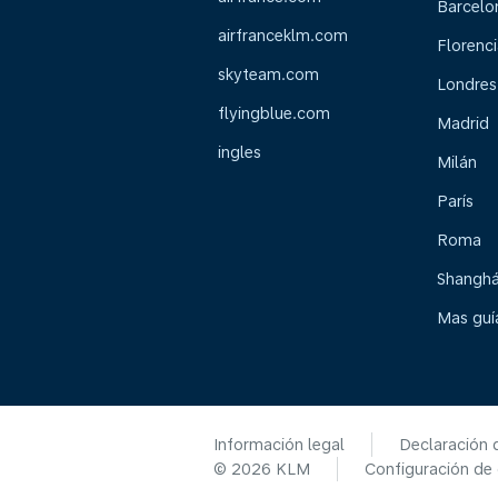
Barcelo
airfranceklm.com
Florenci
skyteam.com
Londres
flyingblue.com
Madrid
ingles
Milán
París
Roma
Shanghá
Mas guía
Información legal
Declaración 
© 2026 KLM
Configuración de