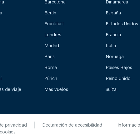
na
Barcelona
Dinamarca
a
Berlín
España
Frankfurt
Estados Unidos
Londres
Francia
Madrid
Italia
París
Noruega
Roma
Países Bajos
i
Zúrich
Reino Unido
s de viaje
Más vuelos
Suiza
de privacidad
Declaración de accesibilidad
Informaci
 cookies