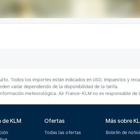
ulto. Todos los importes están indicados en USD. Impuestos y reca
den variar dependiendo de la disponibilidad de la tarifa.
información meteorológica. Air France-KLM no es responsable de la
a de KLM
Ofertas
Más sobre K
ción
Todas las ofertas
Boletín de notic
tiva