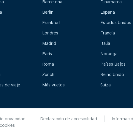
na
Barcelona
Dinamarca
a
Berlín
España
Frankfurt
Estados Unidos
Londres
Francia
Madrid
Italia
París
Noruega
Roma
Países Bajos
i
Zúrich
Reino Unido
s de viaje
Más vuelos
Suiza
de privacidad
Declaración de accesibilidad
Informaci
 cookies