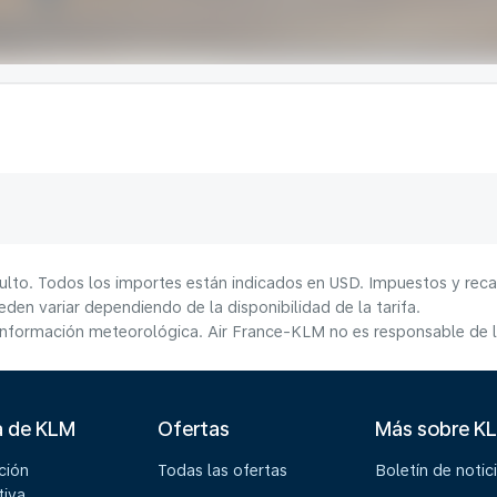
ulto. Todos los importes están indicados en USD. Impuestos y reca
den variar dependiendo de la disponibilidad de la tarifa.
información meteorológica. Air France-KLM no es responsable de la
a de KLM
Ofertas
Más sobre K
ción
Todas las ofertas
Boletín de notic
tiva