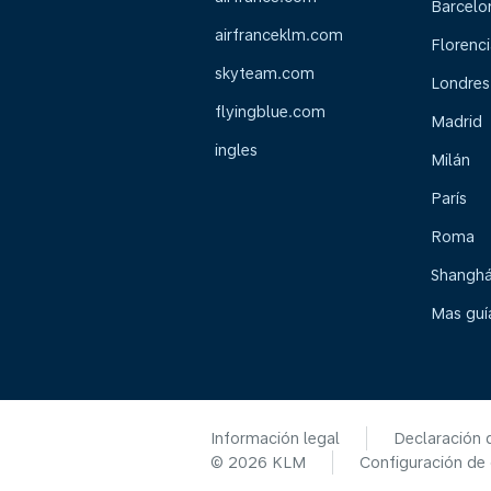
Barcelo
airfranceklm.com
Florenci
skyteam.com
Londres
flyingblue.com
Madrid
ingles
Milán
París
Roma
Shanghá
Mas guía
Información legal
Declaración 
© 2026 KLM
Configuración de