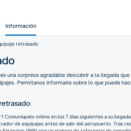
Información
uipaje retrasado
ado
s una sorpresa agradable descubrir a la llegada que
ipajes. Permítanos informarle sobre lo que puede hace
 retrasado
r? Comuníquelo online en los 7 días siguientes a su llega
rador de equipajes antes de salir del aeropuerto. Tras real
de Equipajes (PIR) con un número de referencia de exped