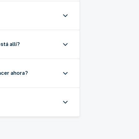
tá allí?
acer ahora?