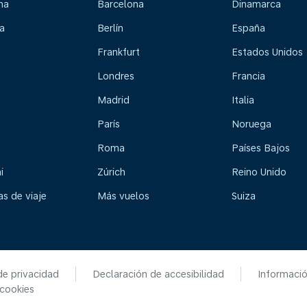
na
Barcelona
Dinamarca
a
Berlín
España
Frankfurt
Estados Unidos
Londres
Francia
Madrid
Italia
París
Noruega
Roma
Países Bajos
i
Zúrich
Reino Unido
s de viaje
Más vuelos
Suiza
de privacidad
Declaración de accesibilidad
Informaci
 cookies