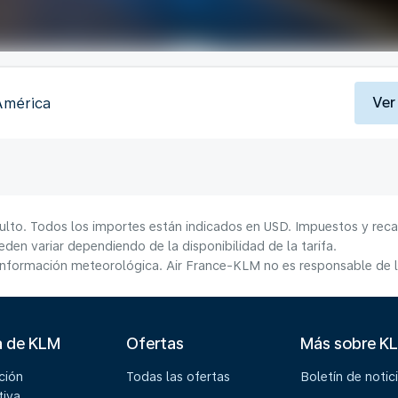
Ver
América
ulto. Todos los importes están indicados en USD. Impuestos y reca
den variar dependiendo de la disponibilidad de la tarifa.
información meteorológica. Air France-KLM no es responsable de la
a de KLM
Ofertas
Más sobre K
ción
Todas las ofertas
Boletín de notic
tiva