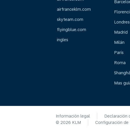
Barcelo
airfranceklm.com
Florenci
skyteam.com
Londres
flyingblue.com
Madrid
ingles
Milán
París
Roma
Shanghá
Mas guía
Información legal
Declaración 
© 2026 KLM
Configuración de