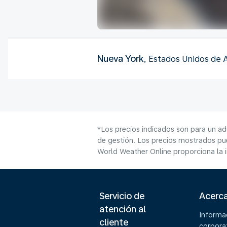
Nueva York
, Estados Unidos de 
*Los precios indicados son para un ad
de gestión. Los precios mostrados pue
World Weather Online proporciona la 
Servicio de
Acerc
atención al
Informa
cliente
corpora