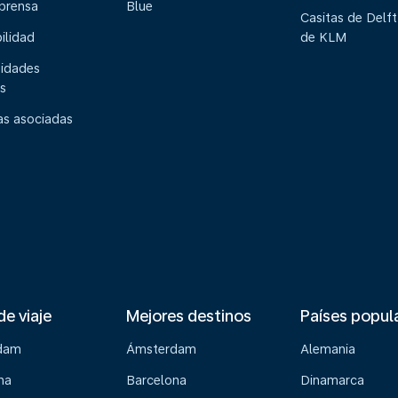
 prensa
Blue
Casitas de Delft
ilidad
de KLM
idades
s
s asociadas
de viaje
Mejores destinos
Países popul
dam
Ámsterdam
Alemania
na
Barcelona
Dinamarca