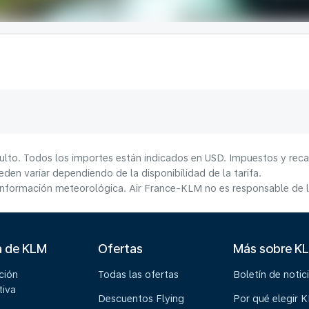
ulto. Todos los importes están indicados en USD. Impuestos y reca
den variar dependiendo de la disponibilidad de la tarifa.
información meteorológica. Air France-KLM no es responsable de la
a de KLM
Ofertas
Más sobre K
ción
Todas las ofertas
Boletín de notic
tiva
Descuentos Flying
Por qué elegir 