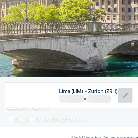
Suiza
Lima (LIM) - Zúrich (ZRH)
Zúrich
Suiza
Duración del vuelo