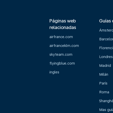
Páginas web
Guías 
relacionadas
Ámster
airfrance.com
Barcelo
airfranceklm.com
Florenci
skyteam.com
Londres
flyingblue.com
Madrid
ingles
Milán
París
Roma
Shanghá
Mas guía