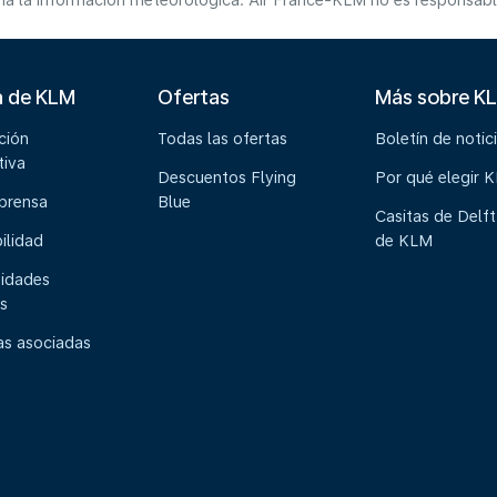
a la información meteorológica. Air France-KLM no es responsable 
a de KLM
Ofertas
Más sobre K
ción
Todas las ofertas
Boletín de notic
tiva
Descuentos Flying
Por qué elegir 
 prensa
Blue
Casitas de Delft
ilidad
de KLM
idades
s
s asociadas