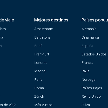
de viaje
Mejores destinos
Países popul
dam
Ámsterdam
Alemania
na
Barcelona
Dinamarca
a
Berlín
España
Frankfurt
Estados Unidos
Londres
Francia
Madrid
Italia
París
Noruega
Roma
Países Bajos
i
Zúrich
Reino Unido
s de viaje
Más vuelos
Suiza