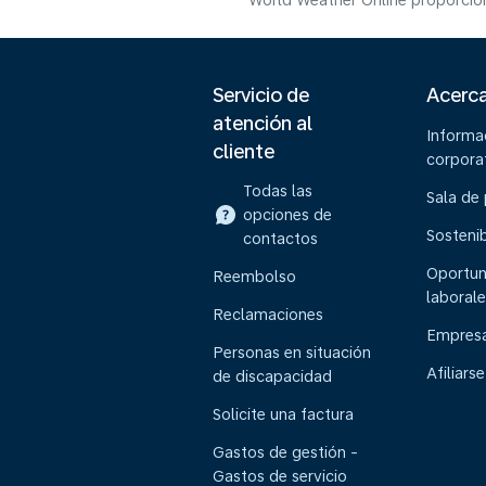
World Weather Online proporcion
Servicio de
Acerc
atención al
Informa
cliente
corpora
Todas las
Sala de
opciones de
Sostenib
contactos
Oportun
Reembolso
laborale
Reclamaciones
Empresa
Personas en situación
Afiliarse
de discapacidad
Solicite una factura
Gastos de gestión -
Gastos de servicio