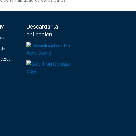
de la fiabilidad de estos datos.
LM
Descargar la
aplicación
ias
KLM
 Azul