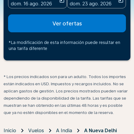
today
today
fc-booking-departure-date-aria-label
fc-booking-return-date-ari
dom. 16 ago. 2026
dom. 23 ago. 2026
Ver ofertas
*La modificación de esta información puede resultar en
una tarifa diferente
* Los precios indicados son para un adulto. Todos los importes
están indicados en USD. Impuestos y recargos incluidos. No se
aplican gastos de gestión. Los precios mostrados pueden variar
dependiendo de la disponibilidad de la tarifa. Las tarifas que se
muestran se han obtenido en las últimas 48 horas y es posible
que ya no estén disponibles en el momento de la reserva.
Inicio
Vuelos
A India
A Nueva Delhi