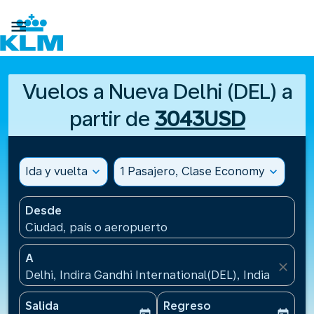

Vuelos a Nueva Delhi (DEL) a
partir de
3043USD
Ida y vuelta
expand_more
1 Pasajero, Clase Economy
expand_more
Desde
Ciudad, país o aeropuerto
A
close
Delhi, Indira Gandhi International(DEL), India
Salida
Regreso