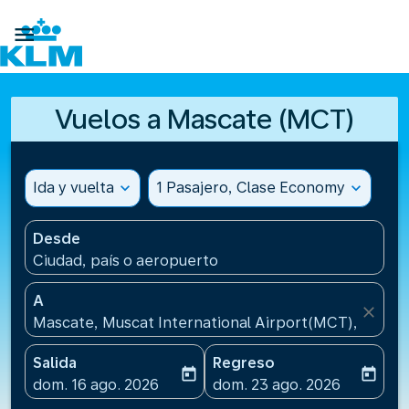

Vuelos a Mascate (MCT)
Ida y vuelta
expand_more
1 Pasajero, Clase Economy
expand_more
Desde
Ciudad, país o aeropuerto
A
close
Mascate, Muscat International Airport(MCT), Omán
Salida
Regreso
today
today
fc-booking-departure-date-aria-label
fc-booking-return-date-ari
dom. 16 ago. 2026
dom. 23 ago. 2026