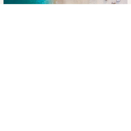
Explore la guía de viajes de KLM
¿Está planeando su próxima aventura? La Guía de
Viajes KLM está aquí para inspirar e informar, con
consejos y recomendaciones de expertos para
destinos de todo el mundo. Descubra las
atracciones que no debe perderse, los restaurantes
locales y las joyas ocultas, para que pueda crear
fácilmente experiencias de viaje inolvidables. Deje
que KLM le ayude a explorar el mundo con
confianza.