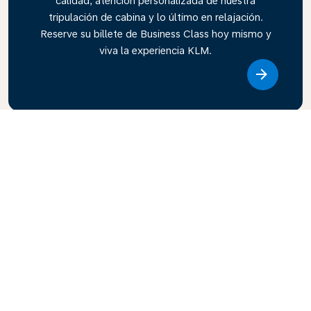
calidad, atención personalizada de nuestra
tripulación de cabina y lo último en relajación.
Reserve su billete de Business Class hoy mismo y
viva la experiencia KLM.
Link