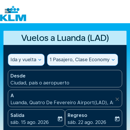

Vuelos a Luanda (LAD)
Ida y vuelta
expand_more
1 Pasajero, Clase Economy
expand_more
Desde
Ciudad, país o aeropuerto
A
close
Luanda, Quatro De Fevereiro Airport(LAD), Angola
Salida
Regreso
today
today
fc-booking-departure-date-aria-label
fc-booking-return-date-ari
sáb. 15 ago. 2026
sáb. 22 ago. 2026