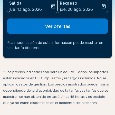
Salida
Regreso
today
today
fc-booking-departure-date-aria-label
fc-booking-return-date-ari
jue. 13 ago. 2026
jue. 20 ago. 2026
Ver ofertas
*La modificación de esta información puede resultar en
una tarifa diferente
* Los precios indicados son para un adulto. Todos los importes
están indicados en USD. Impuestos y recargos incluidos. No se
aplican gastos de gestión. Los precios mostrados pueden variar
dependiendo de la disponibilidad de la tarifa. Las tarifas que se
muestran se han obtenido en las últimas 48 horas y es posible
que ya no estén disponibles en el momento de la reserva.