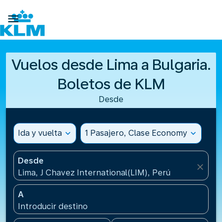

Vuelos desde Lima a Bulgaria.
Boletos de KLM
Desde
Ida y vuelta
expand_more
1 Pasajero, Clase Economy
expand_more
Desde
close
Lima, J Chavez International(LIM), Perú
A
Introducir destino