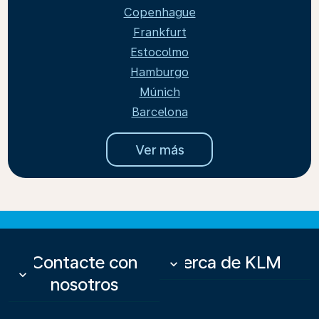
Copenhague
Frankfurt
Estocolmo
Hamburgo
Múnich
Barcelona
Ver más
Contacte con
Acerca de KLM
keyboard_arrow_down
keyboard_arrow_down
nosotros