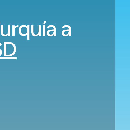
urquía a
SD