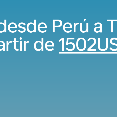
desde Perú a T
artir de
1502U