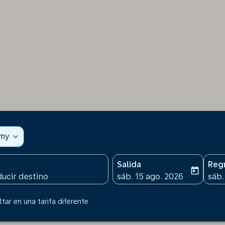
omy
expand_more
Salida
Reg
today
fc-booking-departure-date
fc-b
sáb. 15 ago. 2026
sáb.
tar en una tarifa diferente