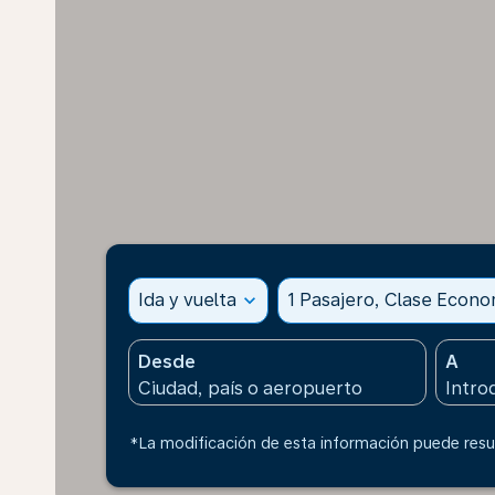
Ida y vuelta
expand_more
1 Pasajero, Clase Econ
Desde
A
*La modificación de esta información puede resul