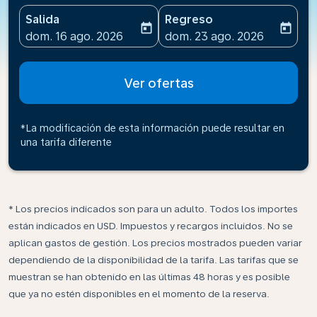
Salida
Regreso
today
today
fc-booking-departure-date-aria-label
fc-booking-return-date-ari
dom. 16 ago. 2026
dom. 23 ago. 2026
Ver ofertas
*La modificación de esta información puede resultar en
una tarifa diferente
* Los precios indicados son para un adulto. Todos los importes
están indicados en USD. Impuestos y recargos incluidos. No se
aplican gastos de gestión. Los precios mostrados pueden variar
dependiendo de la disponibilidad de la tarifa. Las tarifas que se
muestran se han obtenido en las últimas 48 horas y es posible
que ya no estén disponibles en el momento de la reserva.