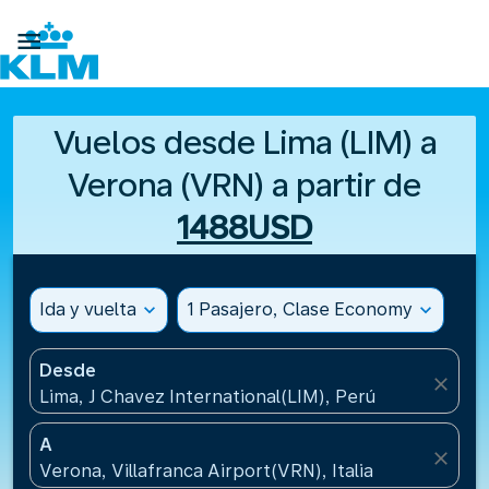

Vuelos desde Lima (LIM) a
Verona (VRN) a partir de
1488USD
Ida y vuelta
expand_more
1 Pasajero, Clase Economy
expand_more
Desde
close
Lima, J Chavez International(LIM), Perú
A
close
Verona, Villafranca Airport(VRN), Italia