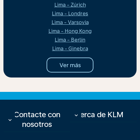
Lima - Zúrich
Lima - Londres
Lima - Varsovia
Lima - Hong Kong
Lima - Berlín
Lima - Ginebra
Ver más
Contacte con
Acerca de KLM
keyboard_arrow_down
keyboard_arrow_down
nosotros