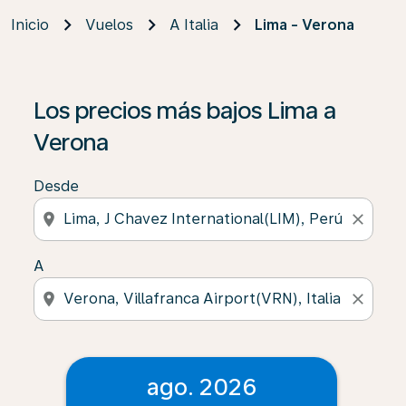
Inicio
Vuelos
A Italia
Lima - Verona
Los precios más bajos Lima a
Verona
Desde
location_on
close
A
location_on
close
ago. 2026