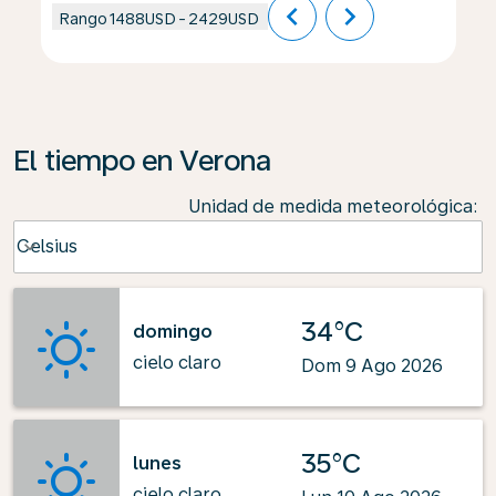
chevron_left
chevron_right
Rango
1488USD
-
2429USD
El tiempo en Verona
Unidad de medida meteorológica
:
Weather unit option Celsius Selected
Celsius
keyboard_arrow_down
34°C
domingo
cielo claro
Dom 9 Ago 2026
35°C
lunes
cielo claro