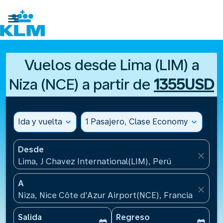

Vuelos desde Lima (LIM) a
Niza (NCE) a partir de
1355USD
Ida y vuelta
expand_more
1 Pasajero, Clase Economy
expand_more
Desde
close
Lima, J Chavez International(LIM), Perú
A
close
Niza, Nice Côte d'Azur Airport(NCE), Francia
Salida
Regreso