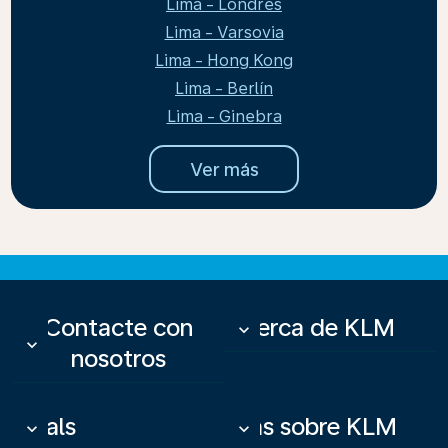
Lima - Londres
Lima - Varsovia
Lima - Hong Kong
Lima - Berlín
Lima - Ginebra
Ver más
Contacte con
Acerca de KLM
keyboard_arrow_down
keyboard_arrow_down
nosotros
Deals
Más sobre KLM
keyboard_arrow_down
keyboard_arrow_down