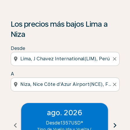
Los precios más bajos Lima a
Niza
Desde
location_on
close
A
location_on
close
ago. 2026
Desde
1357USD
*
chevron_left
chevron_right
Tipo de Vuelo Ida y Vuelta
/