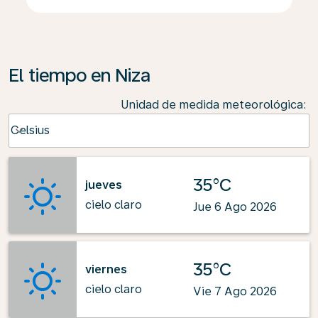
El tiempo en Niza
Unidad de medida meteorológica
:
Weather unit option Celsius Selected
Celsius
keyboard_arrow_down
35°C
jueves
cielo claro
Jue 6 Ago 2026
35°C
viernes
cielo claro
Vie 7 Ago 2026