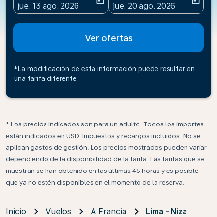
today
today
fc-booking-departure-date-aria-label
fc-booking-return-date-ari
jue. 13 ago. 2026
jue. 20 ago. 2026
Ver ofertas
*La modificación de esta información puede resultar en
una tarifa diferente
* Los precios indicados son para un adulto. Todos los importes
están indicados en USD. Impuestos y recargos incluidos. No se
aplican gastos de gestión. Los precios mostrados pueden variar
dependiendo de la disponibilidad de la tarifa. Las tarifas que se
muestran se han obtenido en las últimas 48 horas y es posible
que ya no estén disponibles en el momento de la reserva.
Inicio
Vuelos
A Francia
Lima - Niza