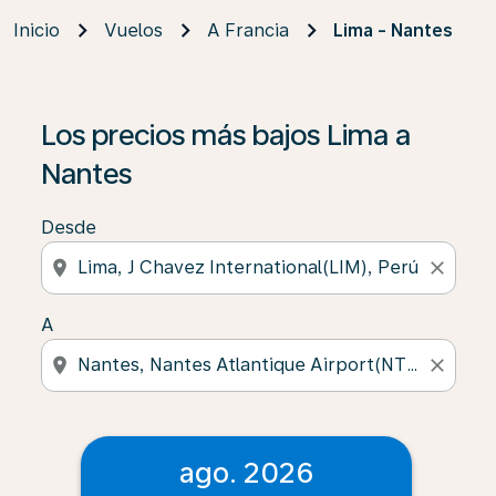
Inicio
Vuelos
A Francia
Lima - Nantes
Los precios más bajos Lima a
Nantes
Desde
location_on
close
A
location_on
close
ago. 2026