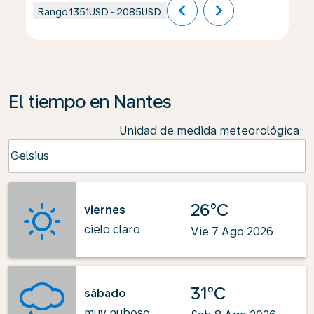
chevron_left
chevron_right
Rango
1351USD
-
2085USD
El tiempo en Nantes
Unidad de medida meteorológica
:
Weather unit option Celsius Selected
Celsius
keyboard_arrow_down
26°C
viernes
cielo claro
Vie 7 Ago 2026
31°C
sábado
muy nuboso