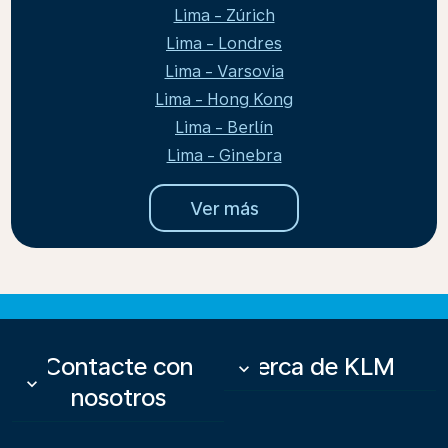
Lima - Zúrich
Lima - Londres
Lima - Varsovia
Lima - Hong Kong
Lima - Berlín
Lima - Ginebra
Ver más
Contacte con
Acerca de KLM
keyboard_arrow_down
keyboard_arrow_down
nosotros