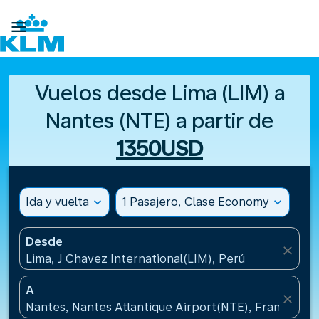

Vuelos desde Lima (LIM) a
Nantes (NTE) a partir de
1350USD
Ida y vuelta
expand_more
1 Pasajero, Clase Economy
expand_more
Desde
close
Lima, J Chavez International(LIM), Perú
A
close
Nantes, Nantes Atlantique Airport(NTE), Francia