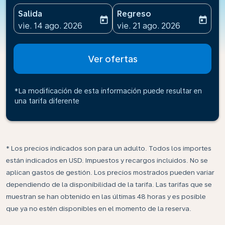
Salida
Regreso
today
today
fc-booking-departure-date-aria-label
fc-booking-return-date-ari
vie. 14 ago. 2026
vie. 21 ago. 2026
Ver ofertas
*La modificación de esta información puede resultar en
una tarifa diferente
* Los precios indicados son para un adulto. Todos los importes
están indicados en USD. Impuestos y recargos incluidos. No se
aplican gastos de gestión. Los precios mostrados pueden variar
dependiendo de la disponibilidad de la tarifa. Las tarifas que se
muestran se han obtenido en las últimas 48 horas y es posible
que ya no estén disponibles en el momento de la reserva.