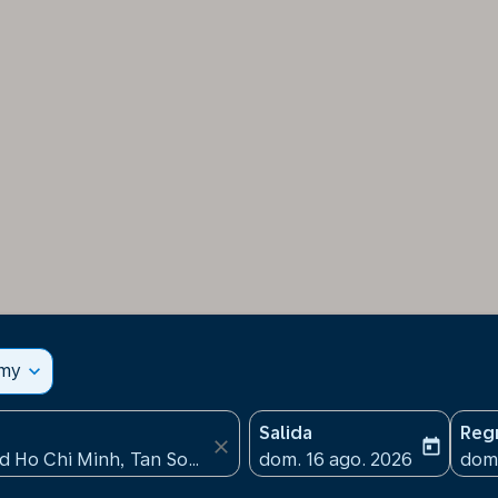
omy
expand_more
Salida
Reg
close
today
fc-booking-departure-date
fc-b
dom. 16 ago. 2026
dom.