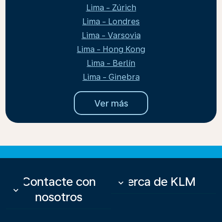
Lima - Zúrich
Lima - Londres
Lima - Varsovia
Lima - Hong Kong
Lima - Berlín
Lima - Ginebra
Ver más
Contacte con
Acerca de KLM
keyboard_arrow_down
keyboard_arrow_down
nosotros