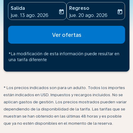
Salida
Regreso
today
today
fc-booking-departure-date-aria-label
fc-booking-return-date-ari
jue. 13 ago. 2026
jue. 20 ago. 2026
Ver ofertas
*La modificación de esta información puede resultar en
una tarifa diferente
* Los precios indicados son para un adulto. Todos los importes
están indicados en USD. Impuestos y recargos incluidos. No se
aplican gastos de gestión. Los precios mostrados pueden variar
dependiendo de la disponibilidad de la tarifa. Las tarifas que se
muestran se han obtenido en las últimas 48 horas y es posible
que ya no estén disponibles en el momento de la reserva.