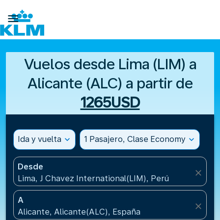

Vuelos desde Lima (LIM) a
Alicante (ALC) a partir de
1265USD
Ida y vuelta
expand_more
1 Pasajero, Clase Economy
expand_more
Desde
close
Lima, J Chavez International(LIM), Perú
A
close
Alicante, Alicante(ALC), España