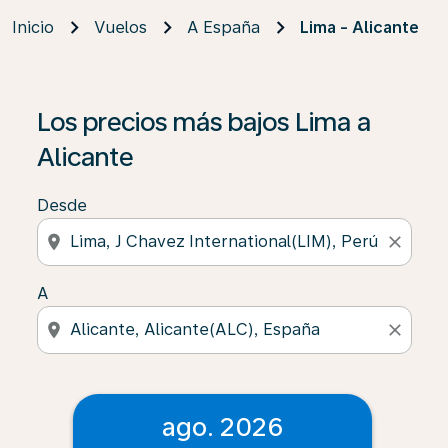
Inicio
Vuelos
A España
Lima - Alicante
Los precios más bajos Lima a
Alicante
Desde
location_on
close
A
location_on
close
ago. 2026