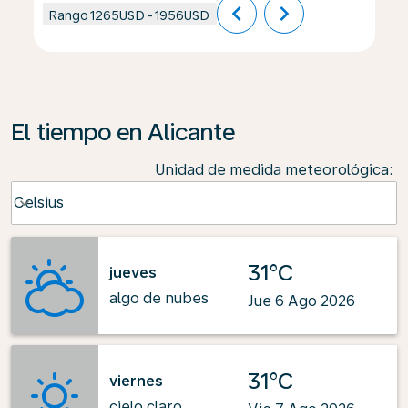
chevron_left
chevron_right
Rango
1265USD
-
1956USD
El tiempo en Alicante
Unidad de medida meteorológica
:
Weather unit option Celsius Selected
Celsius
keyboard_arrow_down
31°C
jueves
algo de nubes
Jue 6 Ago 2026
31°C
viernes
cielo claro